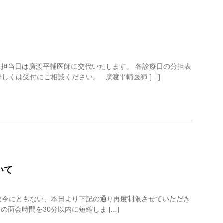
来担当日は廣渡平輔医師に交代いたします。 各診療日の分担表
しくは受付にご相談ください。 廣渡平輔医師 […]
いて
発令にともない、本日より下記の通り再度制限させていただき
面会時間を30分以内に短縮しま […]