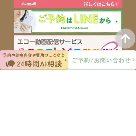
〒470-2201